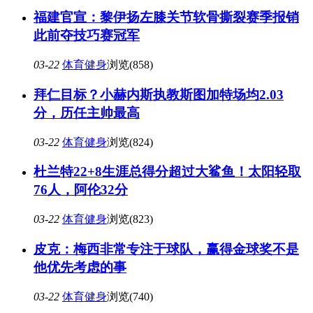
福建官宣：黎伊扬左膝关节软骨撕裂赛季报销
此前夺技巧赛冠军
03-22
体育健身
浏览(858)
拜仁目标？小赫内斯执教斯图加特场均2.03
分，历任主帅最高
03-22
体育健身
浏览(824)
杜兰特22+8生涯总得分超过大鲨鱼！太阳轻取
76人，阿伦32分
03-22
体育健身
浏览(823)
皮克：梅西非常专注于球队，赢得金球奖不是
他优先考虑的事
03-22
体育健身
浏览(740)