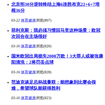
北京拒30分逆转终结上海6连胜布克22+6+7培
根36分
03-22
体育健身
浏览(807)
菲利克斯：我必须习惯回马竞这种场景；欧冠
次回合在主场很好
03-16
体育健身
浏览(820)
国米欧冠出局损失2000万欧！3大罪人或被张康
阳清洗：2将罚丢点球
03-16
体育健身
浏览(828)
范迪克谈足总杯战曼联：能想象到比赛会很
难，希望球队能获得胜利
03-16
体育健身
浏览(823)