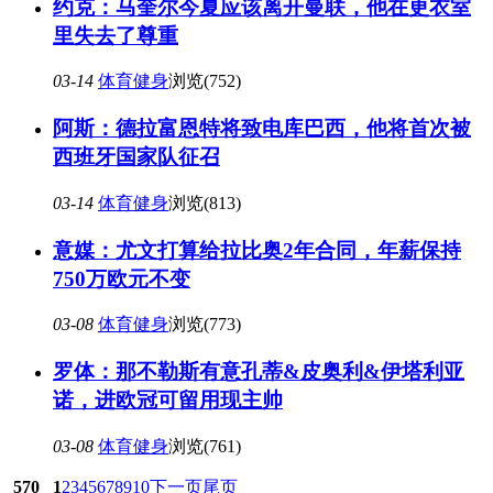
约克：马奎尔今夏应该离开曼联，他在更衣室
里失去了尊重
03-14
体育健身
浏览(752)
阿斯：德拉富恩特将致电库巴西，他将首次被
西班牙国家队征召
03-14
体育健身
浏览(813)
意媒：尤文打算给拉比奥2年合同，年薪保持
750万欧元不变
03-08
体育健身
浏览(773)
罗体：那不勒斯有意孔蒂&皮奥利&伊塔利亚
诺，进欧冠可留用现主帅
03-08
体育健身
浏览(761)
570
1
2
3
4
5
6
7
8
9
10
下一页
尾页