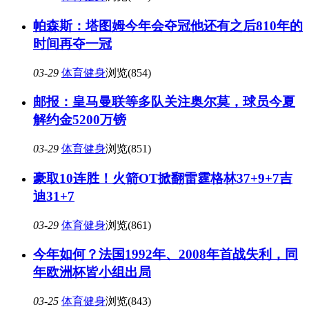
帕森斯：塔图姆今年会夺冠他还有之后810年的
时间再夺一冠
03-29
体育健身
浏览(854)
邮报：皇马曼联等多队关注奥尔莫，球员今夏
解约金5200万镑
03-29
体育健身
浏览(851)
豪取10连胜！火箭OT掀翻雷霆格林37+9+7吉
迪31+7
03-29
体育健身
浏览(861)
今年如何？法国1992年、2008年首战失利，同
年欧洲杯皆小组出局
03-25
体育健身
浏览(843)