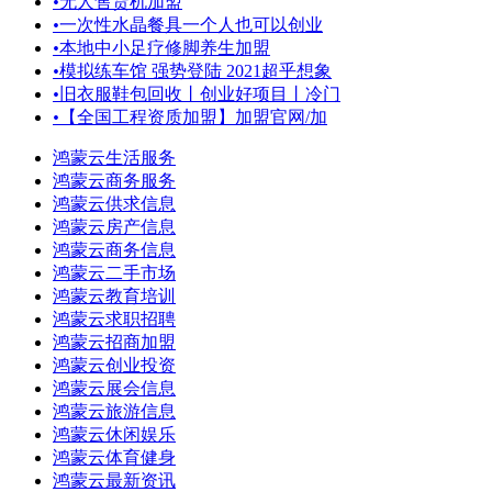
•
无人售货机加盟
•
一次性水晶餐具一个人也可以创业
•
本地中小足疗修脚养生加盟
•
模拟练车馆 强势登陆 2021超乎想象
•
旧衣服鞋包回收丨创业好项目丨冷门
•
【全国工程资质加盟】加盟官网/加
鸿蒙云生活服务
鸿蒙云商务服务
鸿蒙云供求信息
鸿蒙云房产信息
鸿蒙云商务信息
鸿蒙云二手市场
鸿蒙云教育培训
鸿蒙云求职招聘
鸿蒙云招商加盟
鸿蒙云创业投资
鸿蒙云展会信息
鸿蒙云旅游信息
鸿蒙云休闲娱乐
鸿蒙云体育健身
鸿蒙云最新资讯