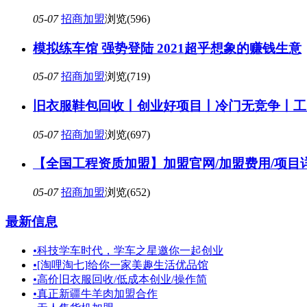
05-07
招商加盟
浏览(596)
模拟练车馆 强势登陆 2021超乎想象的赚钱生意
05-07
招商加盟
浏览(719)
旧衣服鞋包回收丨创业好项目丨冷门无竞争丨工
05-07
招商加盟
浏览(697)
【全国工程资质加盟】加盟官网/加盟费用/项目
05-07
招商加盟
浏览(652)
最新信息
•
科技学车时代，学车之星邀你一起创业
•
[淘哩淘七]给你一家美趣生活优品馆
•
高价旧衣服回收/低成本创业/操作简
•
真正新疆牛羊肉加盟合作