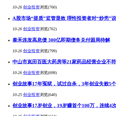
10-26
创业投资
浏览(760)
A股市场“提质”监管显效 理性投资者对“炒壳”
10-26
创业投资
浏览(762)
泰禾连发高息债 300亿即期债务兑付困局待解
10-26
创业投资
浏览(799)
中山市岚田百医大药房等21家药品经营企业不符
10-26
创业投资
浏览(698)
创业故事17年冤狱，试过自杀，3年创业失败5
10-25
创业投资
浏览(640)
创业故事17岁创业，19岁赚首个100万，连续