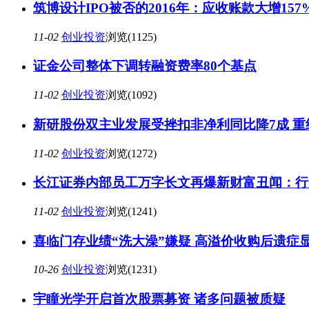
筑博设计IPO被否的2016年：应收账款大增157
11-02
创业投资
浏览(1125)
证金公司整体下调转融资费率80个基点
11-02
创业投资
浏览(1092)
新研股份双主业发展受挫扣非净利同比降7成 重
11-02
创业投资
浏览(1272)
长江证券内部员工万字长文再爆新财富丑闻：行
11-02
创业投资
浏览(1241)
喜临门存业绩“洗大澡”嫌疑 高溢价收购后遗症
10-26
创业投资
浏览(1231)
宇瞳光学开启首次股票募资 诸多问题被质疑