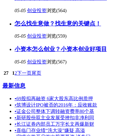
05-05
创业投资
浏览(564)
怎么找生意做？找生意的关键点！
05-05
创业投资
浏览(559)
小资本怎么创业？小资本创业好项目
05-05
创业投资
浏览(567)
27
1
2
下一页
尾页
最新信息
•
69股拟再融资 6家大股东高比例质押
•
筑博设计IPO被否的2016年：应收账款
•
证金公司整体下调转融资费率80个基
•
新研股份双主业发展受挫扣非净利同
•
长江证券内部员工万字长文再爆新财
•
喜临门存业绩“洗大澡”嫌疑 高溢