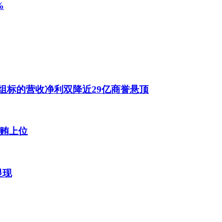
%
组标的营收净利双降近29亿商誉悬顶
贿上位
显现