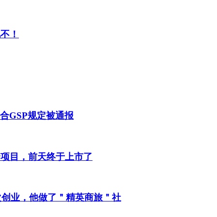
说不！
合GSP规定被通报
个项目，前天终于上市了
4次创业，他做了＂精英商旅＂社