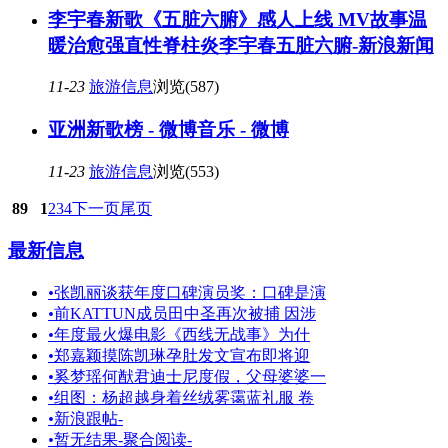
李宇春新歌《五脏六腑》感人上线 MV故事温
暖治愈强直性脊柱炎李宇春五脏六腑-新浪新闻
11-23
旅游信息
浏览(587)
亚洲新歌榜 - 微博音乐 - 微博
11-23
旅游信息
浏览(553)
89
1
2
3
4
下一页
尾页
最新信息
•
张凯丽谈获年度口碑演员奖：口碑是演
•
前KATTUN成员田中圣再次被捕 因涉
•
年度最火爆电影《西线无战事》为什
•
郑嘉颖摸陈凯琳孕肚发文宣布即将迎
•
奚梦瑶何猷君迪士尼度假，父母婆婆一
•
组图：杨超越身着丝绒雾霭蓝礼服 卷
•
新浪跟帖-
•
暂无结果-聚合阅读-