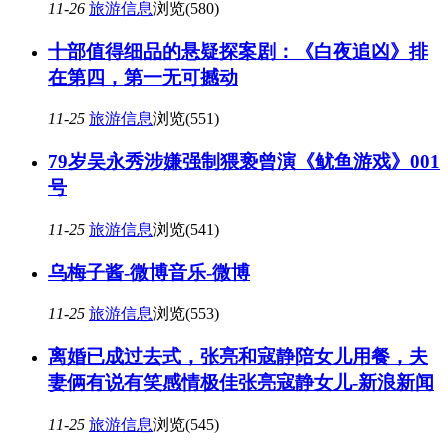
11-26
旅游信息
浏览(580)
十部值得细品的悬疑探案剧：《白夜追凶》排
在第四，第一无可撼动
11-25
旅游信息
浏览(551)
79岁吴永秀涉嫌强制猥亵曾演《鱿鱼游戏》001
号
11-25
旅游信息
浏览(541)
乌梅子酱-微博音乐-微博
11-25
旅游信息
浏览(553)
离婚已成过去式，张亮和寇静陪女儿用餐，夫
妻俩有说有笑感情极佳张亮寇静女儿-新浪新闻
11-25
旅游信息
浏览(545)