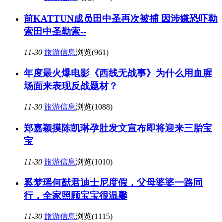
前KATTUN成员田中圣再次被捕 因涉嫌恐吓勒
索田中圣勒索--
11-30
旅游信息
浏览(961)
年度最火爆电影《西线无战事》为什么用血腥
场面来表现反战题材？
11-30
旅游信息
浏览(1088)
郑嘉颖摸陈凯琳孕肚发文宣布即将迎来三胎宝
宝
11-30
旅游信息
浏览(1010)
奚梦瑶何猷君迪士尼度假，父母婆婆一路同
行，全家照顾宝宝很温馨
11-30
旅游信息
浏览(1115)