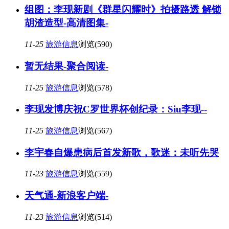
组图：李现新剧《群星闪耀时》拍摄路透 解锁
胡渣造型-高清图集-
11-25
旅游信息
浏览(590)
暂无结果-聚合阅读-
11-25
旅游信息
浏览(578)
李现发博庆祝C罗世界杯创纪录：Siu李现--
11-25
旅游信息
浏览(567)
李宇春自爆患病后首发新歌，歌迷：未听先哭
11-23
旅游信息
浏览(559)
天气通-新浪客户端-
11-23
旅游信息
浏览(514)