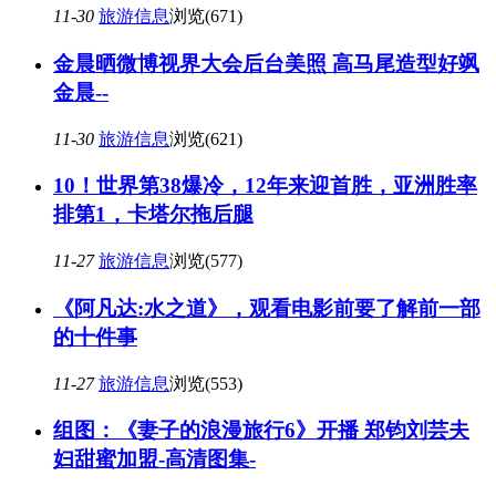
11-30
旅游信息
浏览(671)
金晨晒微博视界大会后台美照 高马尾造型好飒
金晨--
11-30
旅游信息
浏览(621)
10！世界第38爆冷，12年来迎首胜，亚洲胜率
排第1，卡塔尔拖后腿
11-27
旅游信息
浏览(577)
《阿凡达:水之道》，观看电影前要了解前一部
的十件事
11-27
旅游信息
浏览(553)
组图：《妻子的浪漫旅行6》开播 郑钧刘芸夫
妇甜蜜加盟-高清图集-