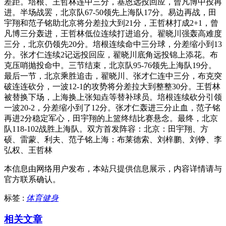
差距。培根、王哲林连中三分，基恩远投回应，曾凡博中投再
进。半场战罢，北京队67-50领先上海队17分。易边再战，田
宇翔和范子铭助北京将分差拉大到21分，王哲林打成2+1，曾
凡博三分轰进，王哲林低位连续打进追分。翟晓川强轰高难度
三分，北京仍领先20分。培根连续命中三分球，分差缩小到13
分。张才仁连续2记远投回应，翟晓川底角远投锦上添花。布
克压哨抛投命中。三节结束，北京队95-76领先上海队19分。
最后一节，北京乘胜追击，翟晓川、张才仁连中三分，布克突
破连连砍分，一波12-1的攻势将分差拉大到整整30分。王哲林
被替换下场，上海换上张知垚等替补球员。培根连续砍分引领
一波20-2，分差缩小到了12分。张才仁轰进三分止血，范子铭
再进2分稳定军心，田宇翔的上篮终结比赛悬念。最终，北京
队118-102战胜上海队。双方首发阵容：北京：田宇翔、方
硕、雷蒙、利夫、范子铭上海：布莱德索、刘梓鹏、刘铮、李
弘权、王哲林
本信息由网络用户发布，
本站只提供信息展示，内容详情请与
官方联系确认。
标签 :
体育健身
相关文章