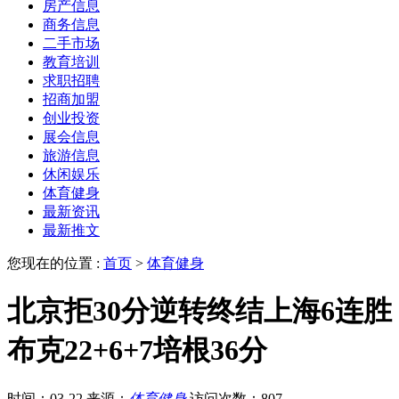
房产信息
商务信息
二手市场
教育培训
求职招聘
招商加盟
创业投资
展会信息
旅游信息
休闲娱乐
体育健身
最新资讯
最新推文
您现在的位置 :
首页
>
体育健身
北京拒30分逆转终结上海6连胜
布克22+6+7培根36分
时间：03-22
来源：
体育健身
访问次数：807