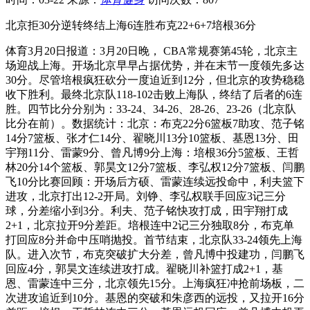
北京拒30分逆转终结上海6连胜布克22+6+7培根36分
体育3月20日报道：3月20日晚， CBA常规赛第45轮，北京主
场迎战上海。开场北京早早占据优势，并在末节一度领先多达
30分。尽管培根疯狂砍分一度迫近到12分，但北京的攻势稳稳
收下胜利。最终北京队118-102击败上海队，终结了后者的6连
胜。四节比分分别为：33-24、34-26、28-26、23-26（北京队
比分在前）。数据统计：北京：布克22分6篮板7助攻、范子铭
14分7篮板、张才仁14分、翟晓川13分10篮板、基恩13分、田
宇翔11分、雷蒙9分、曾凡博9分上海：培根36分5篮板、王哲
林20分14个篮板、郭昊文12分7篮板、李弘权12分7篮板、闫鹏
飞10分比赛回顾：开场后方硕、雷蒙连续远投命中，利夫篮下
进攻，北京打出12-2开局。刘铮、李弘权联手回应3记三分
球，分差缩小到3分。利夫、范子铭快攻打成，田宇翔打成
2+1，北京拉开9分差距。培根连中2记三分独取8分，布克单
打回应8分并命中压哨抛投。首节结束，北京队33-24领先上海
队。进入次节，布克突破扩大分差，曾凡博中投建功，闫鹏飞
回应4分，郭昊文连续进攻打成。翟晓川补篮打成2+1，基
恩、雷蒙连中三分，北京领先15分。上海疯狂冲抢前场板，二
次进攻追近到10分。基恩的突破和朱彦西的远投，又拉开16分