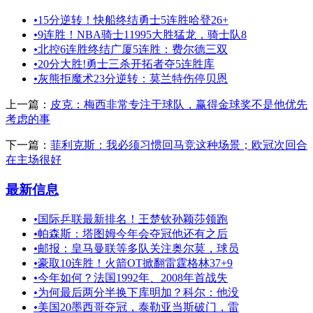
•
15分逆转！快船终结勇士5连胜哈登26+
•
9连胜！NBA骑士11995大胜猛龙，骑士队8
•
北控6连胜终结广厦5连胜：费尔德三双
•
20分大胜!勇士三杀开拓者夺5连胜库
•
灰熊拒魔术23分逆转：莫兰特伤停贝恩
上一篇：
皮克：梅西非常专注于球队，赢得金球奖不是他优先
考虑的事
下一篇：
菲利克斯：我必须习惯回马竞这种场景；欧冠次回合
在主场很好
最新信息
•
国际乒联最新排名！王楚钦孙颖莎领跑
•
帕森斯：塔图姆今年会夺冠他还有之后
•
邮报：皇马曼联等多队关注奥尔莫，球员
•
豪取10连胜！火箭OT掀翻雷霆格林37+9
•
今年如何？法国1992年、2008年首战失
•
为何最后两分半换下库明加？科尔：他没
•
美国20墨西哥夺冠，泰勒亚当斯破门，雷