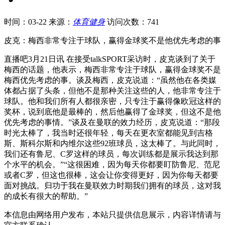
时间：03-22
来源：
体育健身
访问次数：741
皮克：梅西非常专注于球队，赢得金球奖不是他优先考虑的事
直播吧3月21日讯 在接受talkSPORT采访时，皮克谈到了关于
梅西的话题，他表示，梅西非常专注于球队，赢得金球奖不是
梅西优先考虑的事。谈及梅西，皮克说道：“虽然他在各类媒
体都占据了头条，但他不是那种关注这些的人，他非常专注于
球队。他和我们所有人都很亲密，只专注于赢得像欧冠这样的
奖杯，说到底他是最棒的，然后他赢得了金球奖，但这不是他
优先考虑的事情。”谈及在曼联的效力经历，皮克说道：“那段
时光太棒了，我当时还很年轻，每天在更衣室都能见到吉格
斯、斯科尔斯和内维尔这些92班球员，这太棒了。与此同时，
我们还有鲁尼、C罗这样的球员，每次训练都是展示我达到那
个水平的机会。”“这很困难，因为每天你都要盯防鲁尼、范尼
或者C罗，但这也很棒，这会让你变得更好，因为你每天都要
面对挑战。归功于我在曼联效力时期我们拥有的球员，这对我
的成长有很大的帮助。”
本信息由网络用户发布，
本站只提供信息展示，内容详情请与