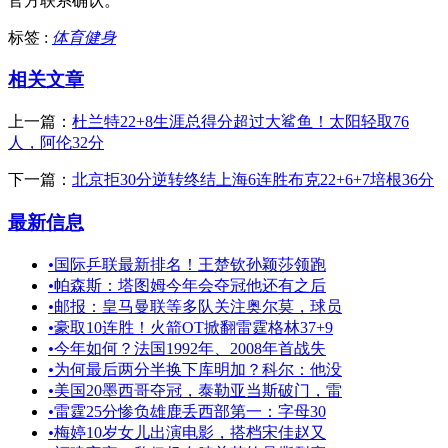
官方联系确认。
标签 :
体育健身
相关文章
上一篇：
杜兰特22+8生涯总得分超过大鲨鱼！太阳轻取76
人，阿伦32分
下一篇：
北京拒30分逆转终结上海6连胜布克22+6+7培根36分
最新信息
•
国际乒联最新排名！王楚钦孙颖莎领跑
•
帕森斯：塔图姆今年会夺冠他还有之后
•
邮报：皇马曼联等多队关注奥尔莫，球员
•
豪取10连胜！火箭OT掀翻雷霆格林37+9
•
今年如何？法国1992年、2008年首战失
•
为何最后两分半换下库明加？科尔：他没
•
美国20墨西哥夺冠，泰勒亚当斯破门，雷
•
雷霆25分惨负雄鹿丢西部第一：字母30
•
梅婷10岁女儿出演电影，搭档宋佳赵又