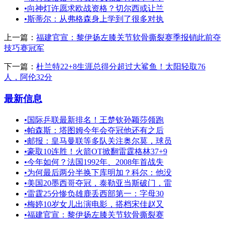
•
向神灯许愿求欧战资格？切尔西或让兰
•
斯蒂尔：从弗格森身上学到了很多对执
上一篇：
福建官宣：黎伊扬左膝关节软骨撕裂赛季报销此前夺
技巧赛冠军
下一篇：
杜兰特22+8生涯总得分超过大鲨鱼！太阳轻取76
人，阿伦32分
最新信息
•
国际乒联最新排名！王楚钦孙颖莎领跑
•
帕森斯：塔图姆今年会夺冠他还有之后
•
邮报：皇马曼联等多队关注奥尔莫，球员
•
豪取10连胜！火箭OT掀翻雷霆格林37+9
•
今年如何？法国1992年、2008年首战失
•
为何最后两分半换下库明加？科尔：他没
•
美国20墨西哥夺冠，泰勒亚当斯破门，雷
•
雷霆25分惨负雄鹿丢西部第一：字母30
•
梅婷10岁女儿出演电影，搭档宋佳赵又
•
福建官宣：黎伊扬左膝关节软骨撕裂赛