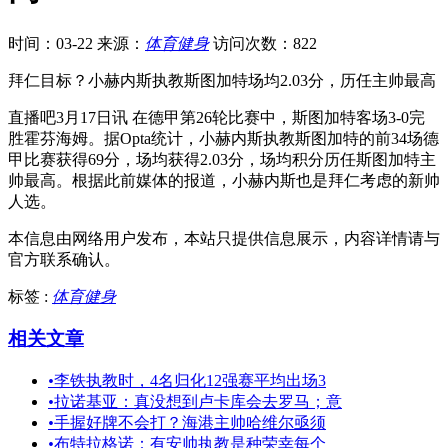
时间：03-22
来源：
体育健身
访问次数：822
拜仁目标？小赫内斯执教斯图加特场均2.03分，历任主帅最高
直播吧3月17日讯 在德甲第26轮比赛中，斯图加特客场3-0完
胜霍芬海姆。据Opta统计，小赫内斯执教斯图加特的前34场德
甲比赛获得69分，场均获得2.03分，场均积分历任斯图加特主
帅最高。根据此前媒体的报道，小赫内斯也是拜仁考虑的新帅
人选。
本信息由网络用户发布，
本站只提供信息展示，内容详情请与
官方联系确认。
标签 :
体育健身
相关文章
•
李铁执教时，4名归化12强赛平均出场3
•
拉诺基亚：真没想到卢卡库会去罗马；意
•
手握好牌不会打？海港主帅哈维尔亟须
•
布特拉格诺：有安帅执教是种荣幸每个