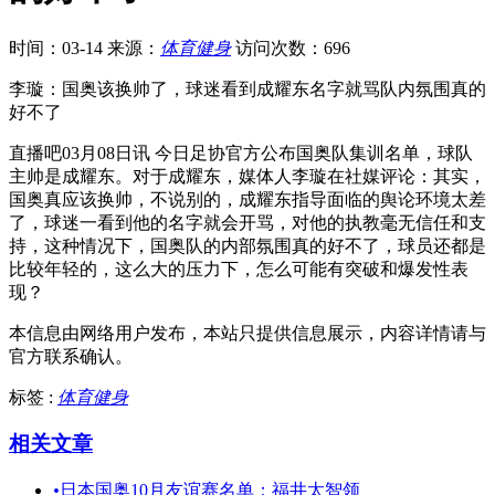
时间：03-14
来源：
体育健身
访问次数：696
李璇：国奥该换帅了，球迷看到成耀东名字就骂队内氛围真的
好不了
直播吧03月08日讯 今日足协官方公布国奥队集训名单，球队
主帅是成耀东。对于成耀东，媒体人李璇在社媒评论：其实，
国奥真应该换帅，不说别的，成耀东指导面临的舆论环境太差
了，球迷一看到他的名字就会开骂，对他的执教毫无信任和支
持，这种情况下，国奥队的内部氛围真的好不了，球员还都是
比较年轻的，这么大的压力下，怎么可能有突破和爆发性表
现？ ​​​
本信息由网络用户发布，
本站只提供信息展示，内容详情请与
官方联系确认。
标签 :
体育健身
相关文章
•
日本国奥10月友谊赛名单：福井太智领