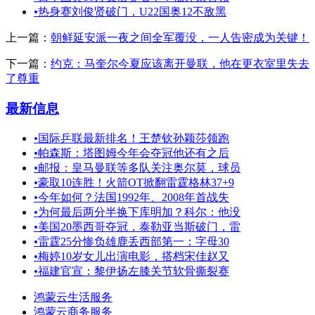
•
热身赛刘俊贤破门，U22国奥12不敌黑
上一篇：
朝鲜延安派一夜之间全军覆没，一人告密成为关键！
下一篇：
约克：马奎尔今夏应该离开曼联，他在更衣室里失去
了尊重
最新信息
•
国际乒联最新排名！王楚钦孙颖莎领跑
•
帕森斯：塔图姆今年会夺冠他还有之后
•
邮报：皇马曼联等多队关注奥尔莫，球员
•
豪取10连胜！火箭OT掀翻雷霆格林37+9
•
今年如何？法国1992年、2008年首战失
•
为何最后两分半换下库明加？科尔：他没
•
美国20墨西哥夺冠，泰勒亚当斯破门，雷
•
雷霆25分惨负雄鹿丢西部第一：字母30
•
梅婷10岁女儿出演电影，搭档宋佳赵又
•
福建官宣：黎伊扬左膝关节软骨撕裂赛
鸿蒙云生活服务
鸿蒙云商务服务