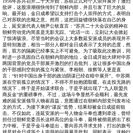
1956年苏共召开二十大开始，苏联正式对个人崇拜展开了激烈
批评，这股浪潮很快传到了朝鲜内部，并且引发了巨大的反
响。最开始，金日成希望以支持打击个人崇拜的方式，表明自
己对苏联的忠顺之意。然而，这把回旋镖很快落在自己的身
上，延安派代表人物尹公钦直言：“苏共二十大会议的精神在
朝鲜劳动党内简直是无影无踪。”此话一出，立刻让大会掀起
了惊涛骇浪。尽管当时的会议上大多数延安派成员的表现并不
是特别激进，相当一部分人都对金日成表示了支持的态度，然
而，双方的隔阂已经事实上不可避免。为了吸取此次教训，同
时进一步巩固自己在朝鲜内部的地位，金日成开始大肆对中苏
两国背景的党员干部展开激烈的打击批判，这让很多中国出身
的干部感到空前的孤立与紧张。李相朝、徐辉等人更是直
言：“针对中国出身干部的政治阴谋已经在暗中展开”。中苏两
派在空前孤立的情况下，不得不开始抱团取暖。在走投无路的
情况下，终于是开始谋求联合，于是乎就出现了“九人联盟共
商反金”的重磅事件。不过，这场斗争显然不会顺利，最先发
难的延安派领导人物崔昌益，意图通过在朝鲜内部党刊发布论
文的方式，为接下来的“谋反”造势，结果却被金日成提前狙
击。不仅如此，连延安派的一号人物金斗奉也遭到牵连，曾经
担任过朝鲜党委员长这样高位的金斗奉，最终被彻底挤出了权
力中枢。于是乎金斗奉提出，要向苏共寻求支持，打出的旗号
就是对金日成等个人崇拜的问题展开批判。同时表示，这种行