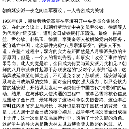
朝鲜延安派一夜之间全军覆没，一人告密成为关键！
1956年8月，朝鲜劳动党高层在平壤召开中央委员会集体会
议。在此次会议上，以朝鲜劳动党中央委员尹公钦、徐辉等人
为代表的“延安派”，遭到金日成铁腕打压清洗。最终，崔昌
益、尹公钦、朴昌玉、徐辉、李弼奎等人被解除党内外职务，
被迫逃亡中国，此次事件史称“八月宗派事变”。很多人不知
道，在整个过程中，双方的实力差距固然是八月宗派失败的主
要原因，但是，一个人的背刺告密，却事实上改变了事件的结
果导向。此人究竟是谁，金日成为何要与延安派刀兵相见？朝
鲜的八月宗派事件起源于苏联发起的“反对个人崇拜”运动，这
场风波延伸至朝鲜之后，不可避免引发了苏联派、延安派等派
系与金日成嫡系的交锋。面对金日成的强大压力，以尹公钦为
首的延安派，开始谋划发动一场类似于中国古代“清君侧”的运
动。结果，在与苏联大使沟通的过程中，被李乙雪将核心信息
泄露给了金日成，最终导致了这场斗争以失败告终。这位李乙
雪时任内务省护卫局局长，本身也是有在中国抗日的背景。但
是，此人属于是金日成的核心嫡系，战争年代两次替金日成挡
下子弹，这一次更是在高层博弈中，扮演了十分关键的角色。
这起争斗的导火索是斯大林去世后赫鲁晓夫掀起的风波。从