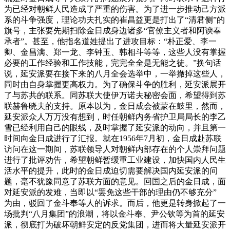
为已经对朝鲜人民造成了严重的伤害。为了进一步推动己方派
系的斗争强度，理论功夫扎实的崔昌益更是打出了“清君侧”的
旗号，主张要先期扫除金日成身边诸多“官僚主义者和阿谀奉
承者”。甚至，他指名道姓提出了进攻目标：“朴正爱、李一
卿、金昌满、郑一龙、李钟玉、韩相斗等等，这些人没有掌握
必要的工作经验和工作技能，完完全全是无能之徒。”换句话
说，延安派要在接下来的八月全会选举中，一举撤掉这些人，
同时由自身掌握更高权力。为了确保斗争的胜利，延安派展开
了与苏共的联系。同苏联大使伊万诺夫秘密会面，希望得到苏
联赫鲁晓夫的支持。原本以为，金日成会被蒙在鼓里，然而，
延安派众人万万没有想到，时任朝鲜内务省护卫局局长的李乙
雪已经利用自己的眼线，及时掌握了延安派的动向，并且第一
时间向金日成进行了汇报。就在1956年7月初，金日成赴苏联
访问在这一期间，苏联领导人对朝鲜内部存在的个人崇拜问题
进行了批评劝告，希望朝鲜暂缓重工业建设，加快国内人民生
活水平的提升，此时的金日成迫切需要解决国内延安派的问
题，毫不犹豫同意了苏联方面的意见。回国之后的金日成，面
对延安派的发难，当即以“罢免这些干部的理由仍不够充分”
为由，驳回了金斗奉等人的诉求。而后，他更是转身掀起了一
场批判“八月集团”的浪潮，将以金斗奉、尹公钦等为首的延安
派，彻底打为破坏朝鲜安定的反党集团，进而将大量延安派开