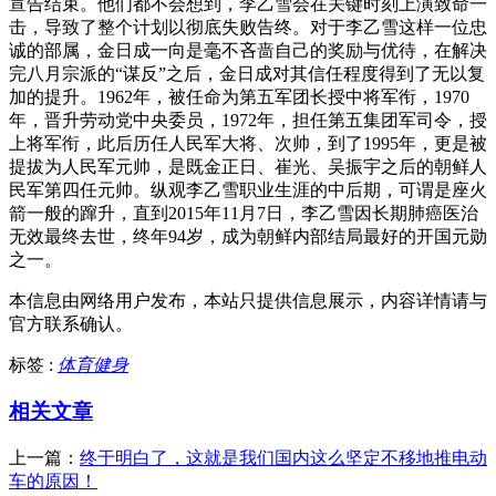
宣告结束。他们都不会想到，李乙雪会在关键时刻上演致命一
击，导致了整个计划以彻底失败告终。对于李乙雪这样一位忠
诚的部属，金日成一向是毫不吝啬自己的奖励与优待，在解决
完八月宗派的“谋反”之后，金日成对其信任程度得到了无以复
加的提升。1962年，被任命为第五军团长授中将军衔，1970
年，晋升劳动党中央委员，1972年，担任第五集团军司令，授
上将军衔，此后历任人民军大将、次帅，到了1995年，更是被
提拔为人民军元帅，是既金正日、崔光、吴振宇之后的朝鲜人
民军第四任元帅。纵观李乙雪职业生涯的中后期，可谓是座火
箭一般的蹿升，直到2015年11月7日，李乙雪因长期肺癌医治
无效最终去世，终年94岁，成为朝鲜内部结局最好的开国元勋
之一。
本信息由网络用户发布，
本站只提供信息展示，内容详情请与
官方联系确认。
标签 :
体育健身
相关文章
上一篇：
终于明白了，这就是我们国内这么坚定不移地推电动
车的原因！