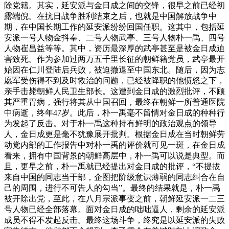
除党籍。其实，延安派与金日成之间的交锋，很早之前已经初
露端倪。在抗日战争胜利结束之后，也就是中国解放战争中
期，在中国长期工作的延安派纷纷回国任职。这其中，包括延
安派一号人物金抖奉、二号人物武亭、三号人物朴一禹、四号
人物崔昌益等等。其中，资历最深厚的武亭甚至是被金日成迫
害致死。作为参加过两万五千里长征的朝鲜籍党员，武亭最开
始因在仁川登陆后兵败，被迫撤退至中国东北。随后，因为志
愿军受伤得不到及时救治的问题，已经被降职的他愤怒之下，
亲手击毙朝鲜人民卫生部长。这遭到金日成的激烈批评，不顾
其严重胃病，强行将其从中国召回，最终在朝鲜一所普通医院
中病逝，终年47岁。此后，朴一禹毫不留情对金日成的种种行
为发起了反击。对于朴一禹这种持有鲜明的政治观点的领导
人，金日成更是毫不犹豫展开批判。根据金日成在当时朝鲜劳
动党内部的工作报告中对朴一禹的评价就可见一斑，在金日成
看来，拥有中国背景的朝鲜高层中，朴一禹可以说是典型。而
且，更早之前，朴一禹就已经提出对金日成的批评，“不提拔
来自中国的同志当干部，企图把阶级意识薄弱的同志纠合在自
己的周围，进行不可告人的勾当”。最终的结果就是，朴一禹
被开除出党，至此，在八月宗派事变之前，朝鲜延安派一二三
号人物已经全部落幕。面对金日成的咄咄逼人，剩余的延安派
成员不得不发起反击。最终这场斗争，终究是以延安派的失败