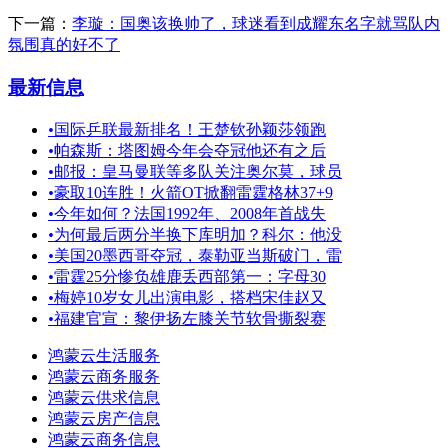
下一篇：
李璇：国奥该换帅了，球迷看到成耀东名字就骂队内
氛围真的好不了
最新信息
•
国际乒联最新排名！王楚钦孙颖莎领跑
•
帕森斯：塔图姆今年会夺冠他还有之后
•
邮报：皇马曼联等多队关注奥尔莫，球员
•
豪取10连胜！火箭OT掀翻雷霆格林37+9
•
今年如何？法国1992年、2008年首战失
•
为何最后两分半换下库明加？科尔：他没
•
美国20墨西哥夺冠，泰勒亚当斯破门，雷
•
雷霆25分惨负雄鹿丢西部第一：字母30
•
梅婷10岁女儿出演电影，搭档宋佳赵又
•
福建官宣：黎伊扬左膝关节软骨撕裂赛
鸿蒙云生活服务
鸿蒙云商务服务
鸿蒙云供求信息
鸿蒙云房产信息
鸿蒙云商务信息