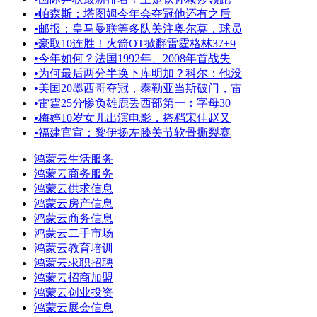
•
帕森斯：塔图姆今年会夺冠他还有之后
•
邮报：皇马曼联等多队关注奥尔莫，球员
•
豪取10连胜！火箭OT掀翻雷霆格林37+9
•
今年如何？法国1992年、2008年首战失
•
为何最后两分半换下库明加？科尔：他没
•
美国20墨西哥夺冠，泰勒亚当斯破门，雷
•
雷霆25分惨负雄鹿丢西部第一：字母30
•
梅婷10岁女儿出演电影，搭档宋佳赵又
•
福建官宣：黎伊扬左膝关节软骨撕裂赛
鸿蒙云生活服务
鸿蒙云商务服务
鸿蒙云供求信息
鸿蒙云房产信息
鸿蒙云商务信息
鸿蒙云二手市场
鸿蒙云教育培训
鸿蒙云求职招聘
鸿蒙云招商加盟
鸿蒙云创业投资
鸿蒙云展会信息