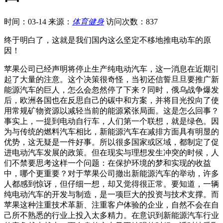
时间：03-14
来源：
体育健身
访问次数：837
终于明白了，这就是我们国内这么坚定不移地推电动车的原
因！
苹果公司已经声明将停止生产纯电动汽车，这一消息在近期引
起了大量的注意。这个决策很奇怪，当初还信誓旦旦要推广新
能源汽车的巨人，怎么会忽然停了下来？同时，俄乌战争爆发
后，欧洲各国也在反思自己的碳中和方案，并将目光投向了使
用常规矿物资源以减轻当前的能源紧张局面。这是怎么回事？
事实上，一提到电动自行车，人们第一个联想，就是绿色。因
为与传统的燃料汽车相比，新能源汽车在减排方面具有明显的
优势，这无疑是一件好事。所以很多国家或区域，都制定了促
进电动汽车发展的政策。但在现实与理想发生冲突的时候，人
们不禁要思考这样一个问题：在保护环境的梦和实现的收益
中，哪个更重要？对于苹果公司撤出新能源汽车的举动，许多
人都感到惊讶，但仔细一想，却又觉得很正常。要知道，一辆
纯电动汽车的开发与制造，是一项巨大的投资与技术支撑。而
苹果这种注重技术革新、注重客户体验的企业，自然不会在自
己所不熟悉的行业上投入太多精力。在意识到新能源汽车行业