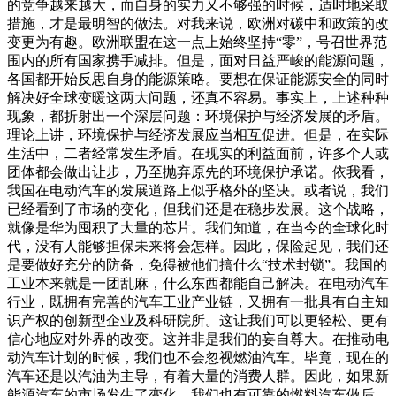
的竞争越来越大，而自身的实力又不够强的时候，适时地采取
措施，才是最明智的做法。对我来说，欧洲对碳中和政策的改
变更为有趣。欧洲联盟在这一点上始终坚持“零”，号召世界范
围内的所有国家携手减排。但是，面对日益严峻的能源问题，
各国都开始反思自身的能源策略。要想在保证能源安全的同时
解决好全球变暖这两大问题，还真不容易。事实上，上述种种
现象，都折射出一个深层问题：环境保护与经济发展的矛盾。
理论上讲，环境保护与经济发展应当相互促进。但是，在实际
生活中，二者经常发生矛盾。在现实的利益面前，许多个人或
团体都会做出让步，乃至抛弃原先的环境保护承诺。依我看，
我国在电动汽车的发展道路上似乎格外的坚决。或者说，我们
已经看到了市场的变化，但我们还是在稳步发展。这个战略，
就像是华为囤积了大量的芯片。我们知道，在当今的全球化时
代，没有人能够担保未来将会怎样。因此，保险起见，我们还
是要做好充分的防备，免得被他们搞什么“技术封锁”。我国的
工业本来就是一团乱麻，什么东西都能自己解决。在电动汽车
行业，既拥有完善的汽车工业产业链，又拥有一批具有自主知
识产权的创新型企业及科研院所。这让我们可以更轻松、更有
信心地应对外界的改变。这并非是我们的妄自尊大。在推动电
动汽车计划的时候，我们也不会忽视燃油汽车。毕竟，现在的
汽车还是以汽油为主导，有着大量的消费人群。因此，如果新
能源汽车的市场发生了变化，我们也有可靠的燃料汽车做后