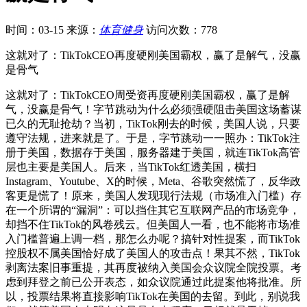
时间：03-15
来源：
体育健身
访问次数：778
这就对了：TikTokCEO再度硬刚美国霸权，赢了是解气，没赢
是骨气
这就对了：TikTokCEO周受资再度硬刚美国霸权，赢了是解
气，没赢是骨气！字节跳动为什么必须强硬阻击美国这场蓄谋
已久的无耻抢劫？当初，TikTok刚去的时候，美国人说，只要
遵守法规，进来就是了。于是，字节跳动一一照办：TikTok注
册于美国，数据存于美国，服务器建于美国，就连TikTok高管
层也主要是美国人。后来，当TikTok红透美国，横扫
Instagram、Youtube、X的时候，Meta、谷歌突然慌了，反华政
客更是慌了！原来，美国人发现现行法规（市场准入门槛）存
在一个所谓的“漏洞”：可以挡住其它互联网产品的市场竞争，
却挡不住TikTok的风卷残云。但美国人一看，也不能将市场准
入门槛普遍上调一档，那怎么办呢？搞针对性提案，而TikTok
控股权不属美国恰好成了美国人的攻击点！果其不然，TikTok
剥离法案旧事重提，其再度被纳入美国会众议院全院投票。考
虑到拜登之前已公开表态，如众议院通过此提案他将批准。所
以，投票结果将直接影响TikTok在美国的去留。到此，别说我