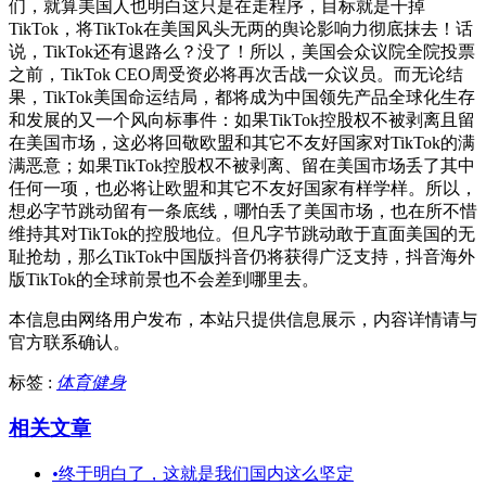
们，就算美国人也明白这只是在走程序，目标就是干掉
TikTok，将TikTok在美国风头无两的舆论影响力彻底抹去！话
说，TikTok还有退路么？没了！所以，美国会众议院全院投票
之前，TikTok CEO周受资必将再次舌战一众议员。而无论结
果，TikTok美国命运结局，都将成为中国领先产品全球化生存
和发展的又一个风向标事件：如果TikTok控股权不被剥离且留
在美国市场，这必将回敬欧盟和其它不友好国家对TikTok的满
满恶意；如果TikTok控股权不被剥离、留在美国市场丢了其中
任何一项，也必将让欧盟和其它不友好国家有样学样。所以，
想必字节跳动留有一条底线，哪怕丢了美国市场，也在所不惜
维持其对TikTok的控股地位。但凡字节跳动敢于直面美国的无
耻抢劫，那么TikTok中国版抖音仍将获得广泛支持，抖音海外
版TikTok的全球前景也不会差到哪里去。
本信息由网络用户发布，
本站只提供信息展示，内容详情请与
官方联系确认。
标签 :
体育健身
相关文章
•
终于明白了，这就是我们国内这么坚定