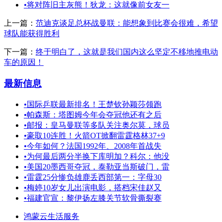
•
将对阵旧主灰熊！狄龙：这就像前女友一
上一篇：
范迪克谈足总杯战曼联：能想象到比赛会很难，希望
球队能获得胜利
下一篇：
终于明白了，这就是我们国内这么坚定不移地推电动
车的原因！
最新信息
•
国际乒联最新排名！王楚钦孙颖莎领跑
•
帕森斯：塔图姆今年会夺冠他还有之后
•
邮报：皇马曼联等多队关注奥尔莫，球员
•
豪取10连胜！火箭OT掀翻雷霆格林37+9
•
今年如何？法国1992年、2008年首战失
•
为何最后两分半换下库明加？科尔：他没
•
美国20墨西哥夺冠，泰勒亚当斯破门，雷
•
雷霆25分惨负雄鹿丢西部第一：字母30
•
梅婷10岁女儿出演电影，搭档宋佳赵又
•
福建官宣：黎伊扬左膝关节软骨撕裂赛
鸿蒙云生活服务