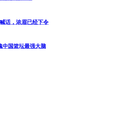
喊话，浓眉已经下令
愧中国篮坛最强大脑