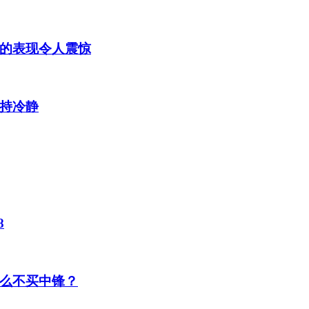
的表现令人震惊
持冷静
8
么不买中锋？