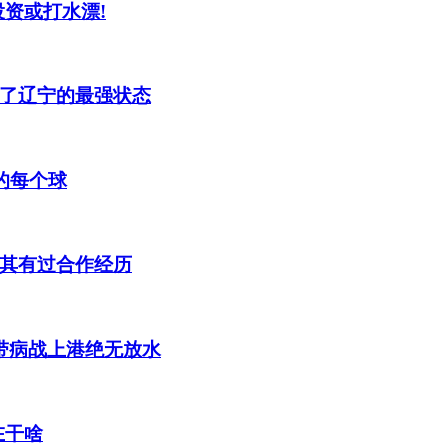
投资或打水漂!
了辽宁的最强状态
的每个球
其有过合作经历
带病战上港绝无放水
在干啥