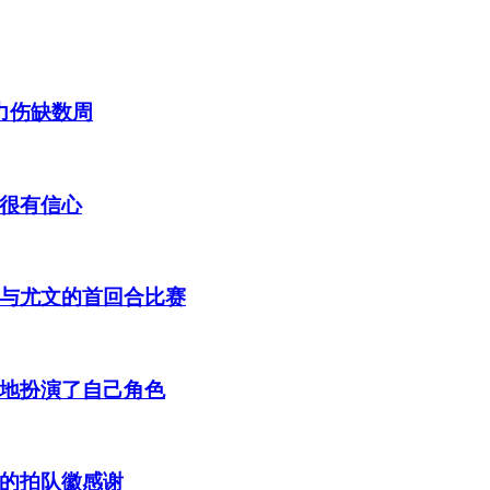
力伤缺数周
很有信心
与尤文的首回合比赛
地扮演了自己角色
的拍队徽感谢