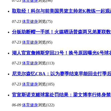
07-23
体育健身
浏览(98)
取取经！科尔与前美国男篮主帅老K教练一起观
07-23
体育健身
浏览(75)
分板助断帽一手抓！火媒晒汤普森两兄弟夏联数
07-23
体育健身
浏览(95)
湖人官宣詹姆斯穿回23号！换号原因曝光6号球
07-23
体育健身
浏览(113)
尼克尔森忆CBA：以为赛季结束早能回去打季
07-23
体育健身
浏览(105)
官宣斯诺克赌球案处罚结果：梁文博李行终身禁
06-09
体育健身
浏览(122)