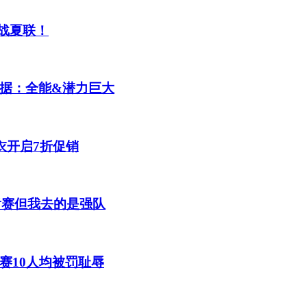
战夏联！
据：全能&潜力巨大
衣开启7折促销
后赛但我去的是强队
赛10人均被罚耻辱