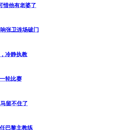
可惜他有老婆了
双响张卫连场破门
，冷静执教
一轮比赛
皇马留不住了
任巴黎主教练