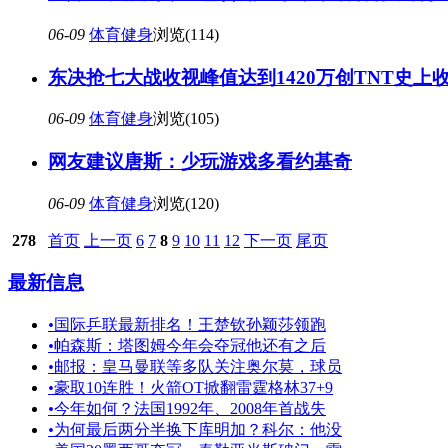
06-09
体育健身
浏览(114)
东决抢七大战收视峰值达到1420万创TNT史上
06-09
体育健身
浏览(105)
网友建议唐斯：少玩游戏多看约基奇
06-09
体育健身
浏览(120)
278
首页
上一页
6
7
8
9
10
11
12
下一页
尾页
最新信息
•
国际乒联最新排名！王楚钦孙颖莎领跑
•
帕森斯：塔图姆今年会夺冠他还有之后
•
邮报：皇马曼联等多队关注奥尔莫，球员
•
豪取10连胜！火箭OT掀翻雷霆格林37+9
•
今年如何？法国1992年、2008年首战失
•
为何最后两分半换下库明加？科尔：他没