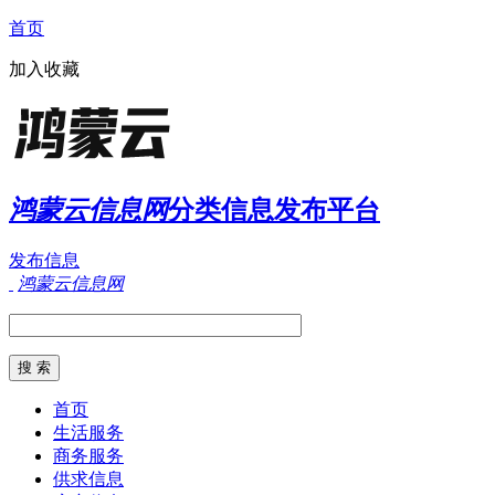
首页
加入收藏
鸿蒙云信息网
分类信息发布平台
发布信息
鸿蒙云信息网
首页
生活服务
商务服务
供求信息