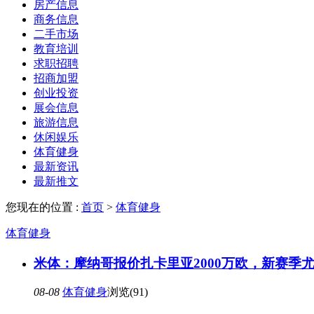
房产信息
商务信息
二手市场
教育培训
求职招聘
招商加盟
创业投资
展会信息
旅游信息
休闲娱乐
体育健身
最新资讯
最新推文
您现在的位置 :
首页
>
体育健身
体育健身
米体：摩纳哥报价扎卡里亚2000万欧，新赛季
08-08
体育健身
浏览(91)