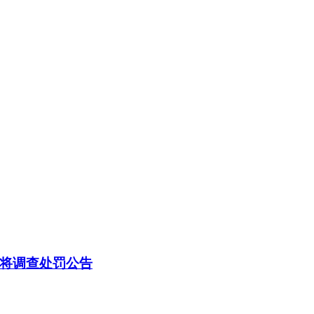
将调查处罚公告