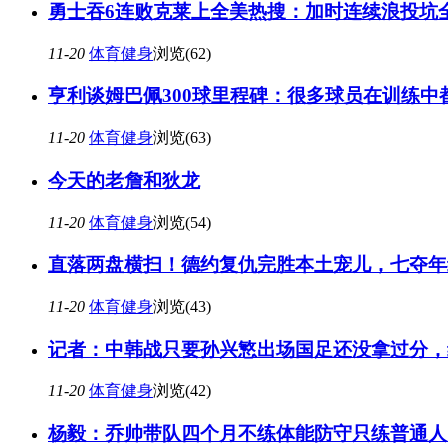
勇士吞6连败克莱上全美热搜：加时连续浪投坑
11-20
体育健身
浏览(62)
亨利谈姆巴佩300球里程碑：很多球员在训练中
11-20
体育健身
浏览(63)
今天的老詹和狄龙
11-20
体育健身
浏览(54)
直落两盘横扫！德约复仇完胜本土宠儿，七夺年
11-20
体育健身
浏览(43)
记者：中韩战只要孙兴慜出场国足还没拿过分，
11-20
体育健身
浏览(42)
杨毅：乔帅带队四个月不练体能防守只练普通人