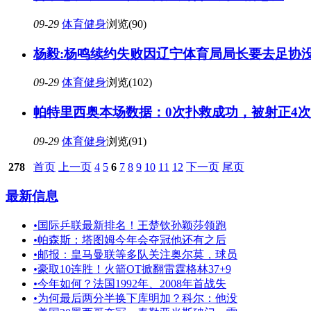
09-29
体育健身
浏览(90)
杨毅:杨鸣续约失败因辽宁体育局局长要去足协
09-29
体育健身
浏览(102)
帕特里西奥本场数据：0次扑救成功，被射正4次
09-29
体育健身
浏览(91)
278
首页
上一页
4
5
6
7
8
9
10
11
12
下一页
尾页
最新信息
•
国际乒联最新排名！王楚钦孙颖莎领跑
•
帕森斯：塔图姆今年会夺冠他还有之后
•
邮报：皇马曼联等多队关注奥尔莫，球员
•
豪取10连胜！火箭OT掀翻雷霆格林37+9
•
今年如何？法国1992年、2008年首战失
•
为何最后两分半换下库明加？科尔：他没