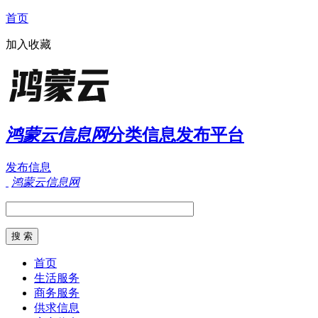
首页
加入收藏
鸿蒙云信息网
分类信息发布平台
发布信息
鸿蒙云信息网
首页
生活服务
商务服务
供求信息