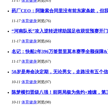
11-17
体育健身
浏览(45)
药厂CEO：阿隆索合同里没有前东家条款，但
11-17
体育健身
浏览(76)
“河南队长”攻入逆转进球助国足收获世预赛开
11-17
体育健身
浏览(66)
名记：快船2年396万签普里莫本赛季全额保障&
11-17
体育健身
浏览(67)
50岁是寿命决定期，无论男女，走路没有五个
10-11
体育健身
浏览(97)
陈梦横扫晋级八强！前两局极为焦灼+难缠，第
10-11
体育健身
浏览(98)