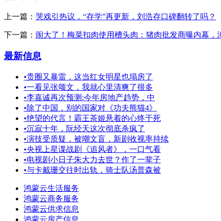
上一篇：
哭戏引热议，“存学”再更新，刘浩存口碑翻转了吗？
下一篇：
闹大了！梅菜扣肉使用槽头肉：猪肉批发商曝内幕，
最新信息
•
贵圈又暴雷，这当红女明星也塌房了
•
一看见张颂文，我就心里清爽了很多
•
李嘉诚再次预测:今年房地产趋势，中
•
除了中国，别的国家对《功夫熊猫4》
•
绝望的代言！霸王茶姬悬着的心终于死
•
沉寂十年，阮经天这次彻底杀疯了
•
演技受质疑，被嘲文盲，新剧收视率持续
•
央视上星谍战剧《追风者》，一口气看
•
电视剧小日子朱大力去世？作了一辈子
•
与卡戴珊交往时出轨，骑士队汤普森被
鸿蒙云生活服务
鸿蒙云商务服务
鸿蒙云供求信息
鸿蒙云房产信息