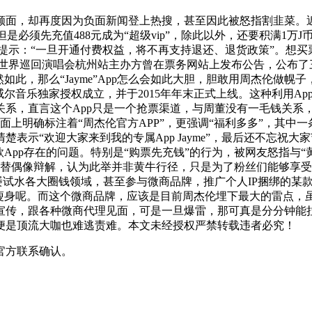
颜面，却再度因为负面新闻登上热搜，甚至因此被怒指割韭菜。
，但是必须先充值488元成为“超级vip”，除此以外，还要积满1万
样的提示：“一旦开通付费权益，将不再支持退还、退货政策”。
年华”世界巡回演唱会杭州站主办方曾在票务网站上发布公告，公
如此，那么“Jayme”App怎么会如此大胆，胆敢用周杰伦做幌
威尔音乐独家授权成立，并于2015年年末正式上线。这种利用A
系，直言这个App只是一个抢票渠道，与周董没有一毛钱关系，
页面上明确标注着“周杰伦官方APP”，更强调“福利多多”，其中
表示“欢迎大家来到我的专属App Jayme”，最后还不忘祝
App存在的问题。特别是“购票先充钱”的行为，被网友怒指与
积极替偶像辩解，认为此举并非黄牛行径，只是为了粉丝们能够享
屡试水各大圈钱领域，甚至参与微商品牌，推广个人IP捆绑的某
啡瘦身呢。而这个微商品牌，应该是目前周杰伦埋下最大的雷点，
宣传，跟各种微商代理见面，可是一旦爆雷，那可真是分分钟能
便是顶流大咖也难逃责难。本文未经授权严禁转载违者必究！
官方联系确认。