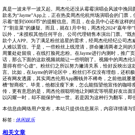
真是一波未平一波又起。周杰伦还没从霉霉演唱会风波中挽回
款名为“Jayme”App上，正在热卖周杰伦杭州场演唱会的门票
示着“签到5000J币”的提醒信息。而且，在会员中心还有这
了“割韭菜”的嫌疑。而且，就在1月中旬，周杰伦2024“嘉
以外，“未授权其他任何平台、公司代理销售本演出门票。”既然
款个人APP。为了满足粉丝追星的需求，经周杰伦经纪公司杰
人难以置信。于是，一些粉丝上线澄清，拼命撇清两者之间的关
周董处处留痕，在线打脸死忠粉。在Jayme进行内测时，推广
话，那么下面的这款视频就能让一些明朗了。视频中的周杰伦清楚
显得有些“心虚”。粉丝们之所以努力撇清关系，恰好反映出这款
言。比如，在Jayme的评论区中，粉丝们不仅没有埋怨，还
还有网友透露，其实周杰伦用App圈钱并不稀奇，之前他就屡
槽“智商税”。毕竟，他都没瘦下来，怎么能指望他宣传的咖
传，更有意思的是，周杰伦很聪明地让刘畊宏等明星好友出面
以闪耀一时，却不能保护他一世。若是因为这种行为翻车，即
本信息由网络用户发布，
本站只提供信息展示，内容详情请与
标签 :
休闲娱乐
相关文章