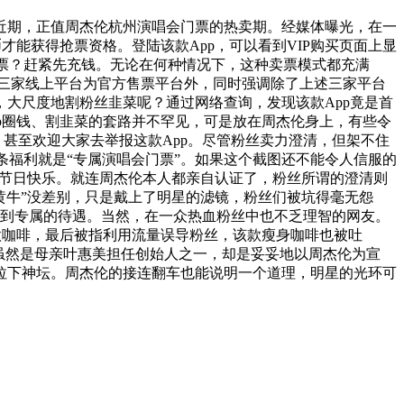
近期，正值周杰伦杭州演唱会门票的热卖期。经媒体曝光，在一
J币才能获得抢票资格。登陆该款App，可以看到VIP购买页面上显
想买票？赶紧先充钱。无论在何种情况下，这种卖票模式都充满
布了三家线上平台为官方售票平台外，同时强调除了上述三家平台
子，大尺度地割粉丝韭菜呢？通过网络查询，发现该款App竟是首
pp圈钱、割韭菜的套路并不罕见，可是放在周杰伦身上，有些令
甚至欢迎大家去举报这款App。尽管粉丝卖力澄清，但架不住
一条福利就是“专属演唱会门票”。如果这个截图还不能令人信服的
大家节日快乐。就连周杰伦本人都亲自认证了，粉丝所谓的澄清则
“黄牛”没差别，只是戴上了明星的滤镜，粉丝们被坑得毫无怨
受到专属的待遇。当然，在一众热血粉丝中也不乏理智的网友。
款咖啡，最后被指利用流量误导粉丝，该款瘦身咖啡也被吐
虽然是母亲叶惠美担任创始人之一，却是妥妥地以周杰伦为宣
拉下神坛。周杰伦的接连翻车也能说明一个道理，明星的光环可