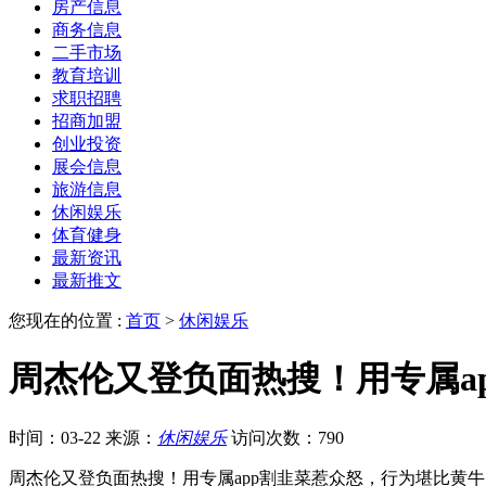
房产信息
商务信息
二手市场
教育培训
求职招聘
招商加盟
创业投资
展会信息
旅游信息
休闲娱乐
体育健身
最新资讯
最新推文
您现在的位置 :
首页
>
休闲娱乐
周杰伦又登负面热搜！用专属a
时间：03-22
来源：
休闲娱乐
访问次数：790
周杰伦又登负面热搜！用专属app割韭菜惹众怒，行为堪比黄牛