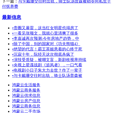
下一篇：
与卡戴珊交往时出轨，骑士队汤普森被勒令向私生子
付抚养费
最新信息
•
贵圈又暴雷，这当红女明星也塌房了
•
一看见张颂文，我就心里清爽了很多
•
李嘉诚再次预测:今年房地产趋势，中
•
除了中国，别的国家对《功夫熊猫4》
•
绝望的代言！霸王茶姬悬着的心终于死
•
沉寂十年，阮经天这次彻底杀疯了
•
演技受质疑，被嘲文盲，新剧收视率持续
•
央视上星谍战剧《追风者》，一口气看
•
电视剧小日子朱大力去世？作了一辈子
•
与卡戴珊交往时出轨，骑士队汤普森被
鸿蒙云生活服务
鸿蒙云商务服务
鸿蒙云供求信息
鸿蒙云房产信息
鸿蒙云商务信息
鸿蒙云二手市场