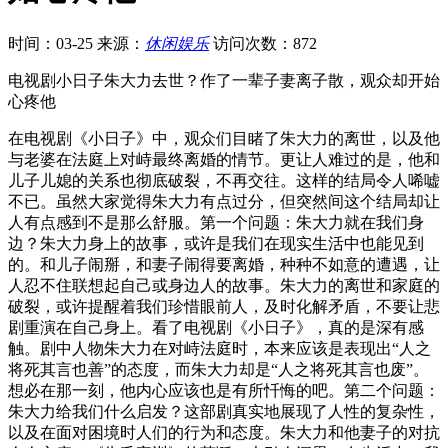
时间：03-25
来源：
休闲娱乐
访问次数：872
电视剧小日子朱大力去世？作了一辈子妻离子散，观众却开始
心疼他
在电视剧《小日子》中，观众们目睹了朱大力的离世，以及他
与老婆在法庭上对峙最终离婚的情节。更让人难过的是，他和
儿子儿媳的关系也彻底破裂，不再交往。这样的结局令人唏嘘
不已。虽然大家觉得朱大力有点过分，但突然间这个结局却让
人有点感到不是那么舒服。第一个问题：朱大力就在我们身
边？朱大力身上的故事，或许是我们在现实生活中也能见到
的。和儿子闹掰，和妻子闹得要离婚，种种不如意的遭遇，让
人忍不住联想起自己或身边人的故事。朱大力的离世和家庭的
破裂，或许提醒着我们珍惜眼前人，及时化解矛盾，不要让悲
剧重演在自己身上。看了电视剧《小日子》，真的是深有感
触。剧中人物朱大力在对峙法庭时，本来应该是表现出“人之
将死其言也善”的态度，而朱大力却是“人之将死其言也废”。
想必在那一刻，他内心应该也是有所忏悔的吧。第二个问题：
朱大力给我们什么启发？这部剧真实地展现了人性的复杂性，
以及在面对困境时人们的行为和态度。朱大力和他妻子的对抗