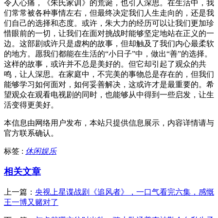
令人心痛，《朱氏家训》的荒诞，也引人深思。在生活中，我
们常常被各种事情左右，但最终决定我们人生走向的，还是我
们自己的选择和态度。或许，朱大力的经历可以让我们更加珍
惜眼前的一切，让我们在面对挑战时能够坚定地站在正义的一
边。这部剧或许只是虚构的故事，但却触及了我们内心最柔软
的地方。愿我们都能在生活的“小日子”中，做出“善”的选择。
这样的故事，或许并不总是美好的。但它却引起了观众的共
鸣，让人深思。在家庭中，不完美的事物总是存在的，但我们
能够学习如何面对，如何妥善解决，这或许才是最重要的。希
望观众在观看电视剧的同时，也能够从中得到一些启发，让生
活变得更美好。
本信息由网络用户发布，
本站只提供信息展示，内容详情请与
官方联系确认。
标签 :
休闲娱乐
相关文章
上一篇：
央视上星谍战剧《追风者》，一口气看完六集，感慨
王一博又赌对了