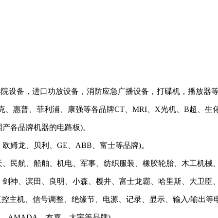
庭影院设备，进口功放设备，消防应急广播设备，打碟机，播放器
克、惠普、菲利浦、康强等各品牌CT、MRI、X光机、B超、生
国产各品牌机器的电路板)。
欧姆龙、贝利、GE、ABB、富士等品牌)。
航天、民航、船舶、机电、军事、纺织服装、橡胶轮胎、木工机械
屏、剑神、滨田、良明、小森、樱井、富士龙霸、哈里斯、大卫臣
]中的监控主机、信号调整、绝缘节、电源、记录、显示、输入/输出等
田、AMADA、友嘉、大宇等品牌)。