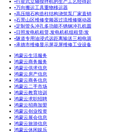
•
行星式立轴搅拌机的生产工艺经得起
•
万向搬运工具重物移运器
•
高压细石构造柱结构浇筑泵厂家直销
•
石景山区维修变频器过流维修驱动器
•
定制管头冲孔多功能不锈钢冲孔机圆
•
日照发电机租赁,发电机机组租赁/发
•
隧道专用油浸式远距离输送三相电源
•
承德市维修显示屏花屏维修工业设备
鸿蒙云生活服务
鸿蒙云商务服务
鸿蒙云供求信息
鸿蒙云房产信息
鸿蒙云商务信息
鸿蒙云二手市场
鸿蒙云教育培训
鸿蒙云求职招聘
鸿蒙云招商加盟
鸿蒙云创业投资
鸿蒙云展会信息
鸿蒙云旅游信息
鸿蒙云休闲娱乐