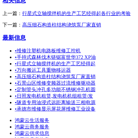
相关信息
上一篇：
行星式立轴搅拌机的生产工艺经得起各行业的考验
下一篇：
高压细石构造柱结构浇筑泵厂家直销
最新信息
•
维修注塑机电路板维修工控机
•
手持式森林伐木链锯富世华372 XP油
•
行星式立轴搅拌机的生产工艺经得起
•
万向搬运工具重物移运器
•
高压细石构造柱结构浇筑泵厂家直销
•
石景山区维修变频器过流维修驱动器
•
定制管头冲孔多功能不锈钢冲孔机圆
•
日照发电机租赁,发电机机组租赁/发
•
隧道专用油浸式远距离输送三相电源
•
承德市维修显示屏花屏维修工业设备
鸿蒙云生活服务
鸿蒙云商务服务
鸿蒙云供求信息