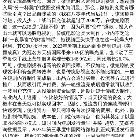
次数呈现高频状态。因此，微盟此时入局微短剧赛道，想趁热
入局"分一杯羹"的意图变得尤为明显。那么，微短剧究竟有哪
些吸引点？出品自咪蒙的《我在八零年代当后妈》，该短剧耗
时短，投入少，上线当日充值就超过了2000万。在微短剧赛
道，这一战绩是"见怪不惊"的，因为只要"命中"爆款，投入产
出比就可以远胜电视剧、传统电影这类大制作，业内不乏这
样"一夜暴富"的财富神话。短视频巨头快手也在这一轮爆火中
得利。其Q3财报显示，2023年暑期上线的商业定制短剧《美
颜成真》为冠名方天猫国际带来10.9亿的曝光量，也带动了三
季度快手线上营销服务实现营收146.9亿元，同比增长26.7%。
可见，微短剧拥有超高的投资回报率。不仅如此，微短剧的变
现效率和资金周转效率，也是传统影视宣发不能比拟的。一般
在短剧内容制作完成后，出品方会通过买量、投流等方式进行
推广，从而吸引用户付费。第一轮投流完成后通常就可以收到
一波用户充值，从投流到资金回笼，周期远短于传统大制作。
有业内人士透露，"在比较好的情况下，当天投流的资金，大
概率在当天就可以实现回本"。因此，投流费用的连续周转和
快速变现，使得资方一般只需准备首次投流的费用。此外，微
短剧制作周期短、成本低、门槛低等特点，也为其奠定了以量
取胜的商业模式，短时间内短剧发行量呈"井喷"趋势。艾媒咨
询数据显示，2023年第三季度中国网络微短剧正式渠道发行量
达150部，接近2022年全年总和的2倍。正因为制作周期短、成