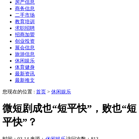
房产信息
商务信息
二手市场
教育培训
求职招聘
招商加盟
创业投资
展会信息
旅游信息
休闲娱乐
体育健身
最新资讯
最新推文
您现在的位置 :
首页
>
休闲娱乐
微短剧成也“短平快”，败也“短
平快”？
时间：03-14
来源：
休闲娱乐
访问次数：813