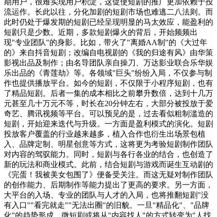
期用户，很难实现用户积淀，这促使短剧的推广更加依赖于投
流运作。长此以往，分化加剧的短剧市场也难逃二八法则。而
此时仍处于爆发期的短剧已经呈现明显的马太效应，能盈利的
短剧只是少数。近期，多款短剧爆火的背后，开始频频出
现"专业团队"的身影。比如，带火了"离婚AA制"的《大过年
的》来自抖音短剧；改编自电视剧的《我的归途有风》由华策
影视出品及制作；由名导团队亲自操刀、万达影业联合乐华娱
乐出品的《青莲劫》等。各领域"巨头"纷纷入局，不仅参与制
作也提供播放平台。如今的短剧，不仅限于小程序短剧，也有
了精品短剧。后者一集的成本相比之前攀升数倍，达到十几万
元甚至几十万元不等，时长在20分钟左右，大部分被投放于爱
奇艺、腾讯视频等平台。可以预见的是，过去看似粗制滥造的
短剧，开始迎来迭代与升级。一方面是盈利模式的演化。短剧
投放客户覆盖的行业越来越多，植入合作也衍生出场景包植
入、品牌定制、明星创意等方式，这将更为考验短剧制作团队
对内容的驾驭能力。同时，短剧与各行各业的结合，也创造了
新的玩法和商业模式。此前，结合短剧与游戏而诞生互动剧的
《完蛋！我被美女包围了》便备受关注。而这无疑对制作团队
的创作能力、后期制作等能力提出了更高的要求。另一方面，
大平台的入场、专业的团队与人才的入局，也将推翻短剧"没
有入口""看完就走""无法出圈"的旧貌。一旦"精品化"、"品牌
化"的趋势形成，微短剧或将从"内容找人"的方式转变为"人找