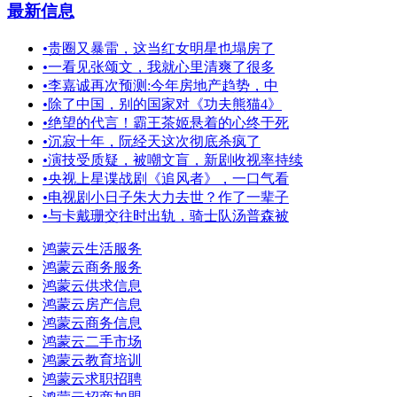
最新信息
•
贵圈又暴雷，这当红女明星也塌房了
•
一看见张颂文，我就心里清爽了很多
•
李嘉诚再次预测:今年房地产趋势，中
•
除了中国，别的国家对《功夫熊猫4》
•
绝望的代言！霸王茶姬悬着的心终于死
•
沉寂十年，阮经天这次彻底杀疯了
•
演技受质疑，被嘲文盲，新剧收视率持续
•
央视上星谍战剧《追风者》，一口气看
•
电视剧小日子朱大力去世？作了一辈子
•
与卡戴珊交往时出轨，骑士队汤普森被
鸿蒙云生活服务
鸿蒙云商务服务
鸿蒙云供求信息
鸿蒙云房产信息
鸿蒙云商务信息
鸿蒙云二手市场
鸿蒙云教育培训
鸿蒙云求职招聘