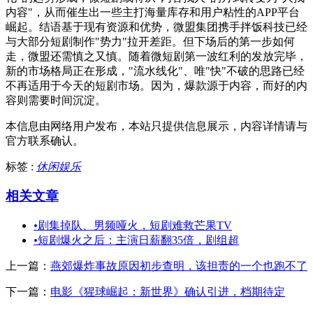
内容"，从而催生出一些主打海量库存和用户粘性的APP平台
崛起。结语基于现有资源和优势，微盟集团携手拌饭科技已经
与大部分短剧制作"势力"拉开差距。但下场后的第一步如何
走，微盟还需慎之又慎。随着微短剧第一波红利的发放完毕，
新的市场格局正在形成，"流水线化"、唯"快"不破的思路已经
不再适用于今天的短剧市场。因为，爆款源于内容，而好的内
容则需要时间沉淀。
本信息由网络用户发布，
本站只提供信息展示，内容详情请与
官方联系确认。
标签 :
休闲娱乐
相关文章
•
剧集掉队、男频哑火，短剧难救芒果TV
•
短剧爆火之后：主演日薪翻35倍，剧组超
上一篇：
燕郊爆炸事故原因初步查明，该担责的一个也跑不了
下一篇：
电影《猩球崛起：新世界》确认引进，档期待定