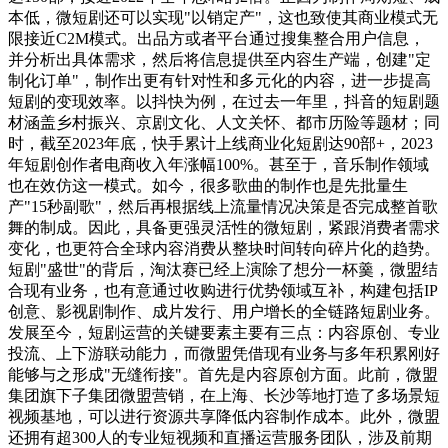
本低，微短剧还可以实现"以销定产"，这也致使其商业模式无
限接近C2M模式。出品方或者平台通过搜集整合用户信息，
并分析出具体需求，然后将信息提供至内容生产端，创建"定
制化订单"，制作出更有针对性和多元化的内容，进一步提高
短剧的变现效率。以抖快为例，在过去一年里，抖音的短剧题
材涵盖乡村振兴、京剧文化、人文关怀、都市历险等题材；同
时，截至2023年底，快手累计上线商业化短剧达90部+，2023
年短剧创作者电商收入年涨幅100%。甚至于，音乐制作领域
也在效仿这一模式。如今，很多歌曲的制作也是先批量生
产"15秒副歌"，然后再根据线上流量情况决策是否完成整首歌
舞的制成。因此，具备更强灵活性的微短剧，紧跟消费者需求
变化，也更符合全球内容消费从整块时间转向碎片化的趋势。
短剧"盛世"的背后，淘汰赛已经上演除了想分一杯羹，微盟结
合现有业务，也有意通过收购进行优势领域互补，构建包括IP
创意、影视剧制作、成片发行、用户增长的全链路短剧业务。
发展至今，短剧运营的关键要素主要有三点：内容原创、专业
投流、上下游联动能力，而微盟凭借现有业务与多年积累刚好
能够与之形成"无缝衔接"。首先是内容原创方面。此前，微盟
集团旗下子集团微盟营销，在上海、长沙等地打造了多场景短
视频基地，可以进行资源共享降低内容制作成本。此外，微盟
还拥有超300人的专业短视频和直播运营服务团队，涉及前期