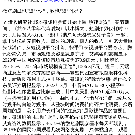
微短剧成也“短平快”，败也“短平快”？
文|港股研究社 璟松微短剧赛道开始上演"热辣滚烫"。春节期
间，《我在八零年代当后妈》以小博大，短剧拍摄仅耗时10
天，后期投入8万元，便和《裴总每天都想父凭子贵》一起，
拿下过亿的充值收入。爆火的剧集、惊人的收入，引来大量巨
头"跨行"，从短视频平台抖音、快手到长视频平台爱奇艺、腾
讯纷纷入局，市场规模及容量急剧扩张。艾媒咨询数据显示，
2023年中国网络微短剧市场规模为373.9亿元，同比增长
267.65%，2027年市场规模有望达到1006.8亿元。近日，云端
商业及营销解决方案提供商——微盟集团宣布拟控股拌饭科
技，新版图布局正式拉开序幕。微短剧的"致命诱惑"是什么？
东吴证券研报显示，2023年8月，抖音MAU top30小程序中，
短剧小程序数量占比超三成，其中九天剧场MAU近4000万人
（占抖音短剧用户14%）。由此可见，全球内容消费已经从长
时娱乐转向短时娱乐、从整块时间消费转向碎片化消费。众所
周知的是，吸引用户长时间的"注意力"是影视作品的首要目
标，微短剧的"拔地而起"，颇有抢占传统影视圈市场的势头。
艾媒咨询数据显示，36.19%的微短剧观众基本每天都观剧，
38.15%的网民每周观看几次网络微短剧，总体黏度高，观看