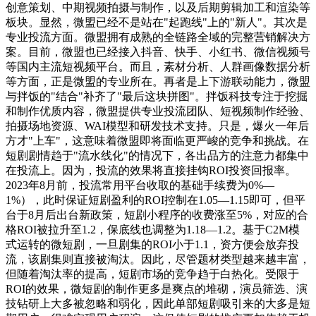
创意策划、中期视频拍摄与制作，以及后期剪辑加工和渲染等
板块。显然，微盟已经不是站在"起跑线"上的"新人"。其次是
专业投流方面。微盟拥有成熟的全链路全域的完整营销解决方
案。目前，微盟也已经接入抖音、快手、小红书、微信视频号
等国内主流短视频平台。而且，素材分析、人群画像数据分析
等方面，正是微盟的专业所在。再者是上下游联动能力，微盟
与拌饭的"结合"补齐了"最后这块拼图"。拌饭科技专注于挖掘
和制作优质内容，微盟提供专业投流团队、短视频制作经验、
拍摄场地资源、WAI模型和研发技术支持。只是，爆火一年后
方才"上车"，这意味着微盟即将面临更严峻的竞争和挑战。在
短剧剧情趋于"流水线化"的情况下，各出品方的注意力都集中
在投流上。因为，投流的效果将直接挂钩ROI投资回报率。
2023年8月前，投流常用平台收取的基础手续费为0%—
1%），此时保证短剧盈利的ROI控制在1.05—1.15即可，但平
台于8月后出台新政策，短剧小程序的收费涨至5%，对应的合
格ROI被拉升至1.2，保底线也调整为1.18—1.2。基于C2M模
式运转的微短剧，一旦剧集的ROI小于1.1，资方便会放弃投
流，该剧集则直接被淘汰。因此，尽管题材类型越来越丰富，
但随着淘汰率的提高，短剧市场的竞争趋于白热化。受限于
ROI的效果，微短剧的制作更多是爽点的堆砌，演员筛选、演
技钻研上大多被忽略和弱化，因此单部短剧吸引来的大多是短