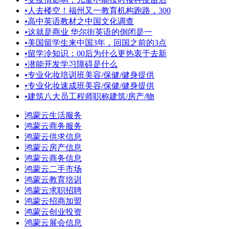
•
人去楼空！福州又一教育机构跑路，300
•
高中英语教材之中国文化调查
•
这就是商业 华尔街英语的倒闭是一
•
美国留学生来中国3年，回国之前的3点
•
留学冷知识：00后为什么更热衷于去新
•
潜能开发学习障碍是什么
•
专业化妆培训班美容/保健/健身提供
•
专业化妆速成班美容/保健/健身提供
•
建筑八大员工程师职称建筑/房产/物
鸿蒙云生活服务
鸿蒙云商务服务
鸿蒙云供求信息
鸿蒙云房产信息
鸿蒙云商务信息
鸿蒙云二手市场
鸿蒙云教育培训
鸿蒙云求职招聘
鸿蒙云招商加盟
鸿蒙云创业投资
鸿蒙云展会信息