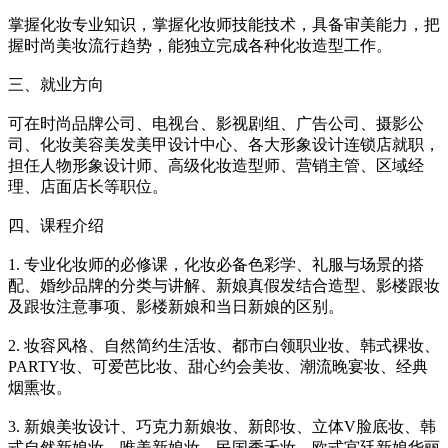
掌握化妆专业知识，掌握化妆师技能技术，具备审美能力，把
握时尚美妆流行趋势，能独立完成各种化妆造型工作。
三、就业方向
可在时尚品牌公司、电视台、影视剧组、广告公司、摄影公
司、化妆美容美发美甲设计中心、各大形象设计连锁店就职，
担任人物形象设计师、高级化妆造型师、营销主管、区域经
理、店面店长等职位。
四、课程介绍
1. 专业化妆师的必修课，化妆必备色彩学、礼服与场景的搭
配、婚纱品牌的分类与讲解、新娘真假发结合造型、影楼跟妆
及跟妆注意事项、影楼新娘和当日新娘的区别。
2. 妆容风格、自然简约生活妆、都市白领职业妆、韩式裸妆、
PARTY妆、可爱芭比妆、甜心约会美妆、潮流晚宴妆、经典
烟熏妆。
3. 新娘美妆设计、巧克力新娘妆、新郎妆、立体V脸底妆、韩
式自然新娘妆、唯美新娘妆、民国秀禾妆、欧式宫廷新娘华丽