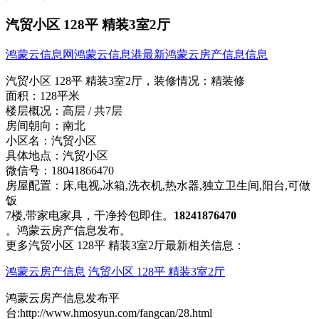
汽贸小区 128平 精装3室2厅
鸿蒙云信息网
鸿蒙云信息港
最新鸿蒙云房产信息信息
汽贸小区 128平 精装3室2厅，
装修情况：
精装修
面积：
128平米
楼层概况：
高层 / 共7层
房间朝向：
南北
小区名：
汽贸小区
具体地点：
汽贸小区
微信号：
18041866470
房屋配置：
床,电视,冰箱,洗衣机,热水器,独立卫生间,阳台,可做
饭
7楼,带家电家具，干净拎包即住。
18241876470
。鸿蒙云房产信息发布。
更多汽贸小区 128平 精装3室2厅最新相关信息：
鸿蒙云房产信息
汽贸小区 128平 精装3室2厅
鸿蒙云房产信息发布平
台:http://www.hmosyun.com/fangcan/28.html