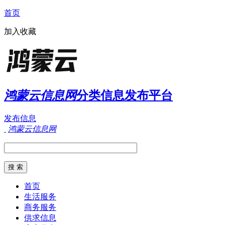
首页
加入收藏
鸿蒙云信息网
分类信息发布平台
发布信息
鸿蒙云信息网
首页
生活服务
商务服务
供求信息